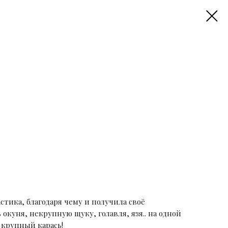
тика, благодаря чему и получила своё
окуня, некрупную щуку, голавля, язя.. на одной
 крупный карась!